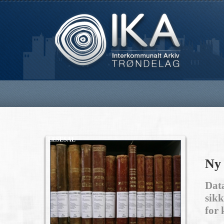
LESESAL
Ny 
Data
sikk
for