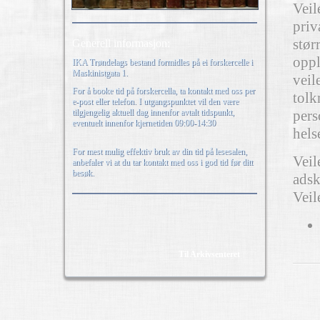
Veil
priv
stør
Generell informasjon:
oppl
IKA Trøndelags bestand formidles på ei forskercelle i
Maskinistgata 1.
veil
For å booke tid på forskercella, ta kontakt med oss per
tolk
e-post eller telefon. I utgangspunktet vil den være
tilgjengelig aktuell dag innenfor avtalt tidspunkt,
pers
eventuelt innenfor kjernetiden 09:00-14:30
hels
For mest mulig effektiv bruk av din tid på lesesalen,
Veil
anbefaler vi at du tar kontakt med oss i god tid før ditt
besøk.
adsk
Veil
Til Arkivsenteret