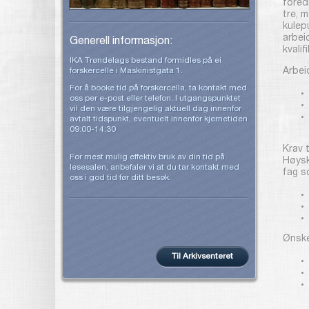
fored
tre, 
kulep
arbei
Generell informasjon:
kvalif
IKA Trøndelags bestand formidles på ei
forskercelle i Maskinistgata 1.
Arbei
For å booke tid på forskercella, ta kontakt med
oss per e-post eller telefon. I utgangspunktet
vil den være tilgjengelig aktuell dag innenfor
avtalt tidspunkt, eventuelt innenfor kjernetiden
09:00-14:30
Krav t
For mest mulig effektiv bruk av din tid på
Høysk
lesesalen, anbefaler vi at du tar kontakt med
fag s
oss i god tid før ditt besøk.
Ønske
Til Arkivsenteret