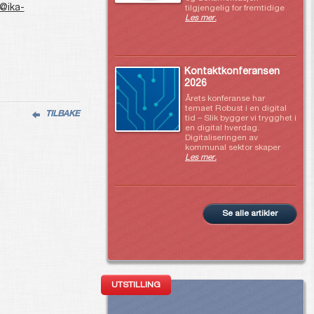
@ika-
tilgjengelig for fremtidige
Les mer.
Kontaktkonferansen
2026
Årets konferanse har
temaet Robust i en digital
TILBAKE
tid – Slik bygger vi trygghet i
en digital hverdag.
Digitaliseringen av
kommunal sektor skaper
Les mer.
Se alle artikler
UTSTILLING