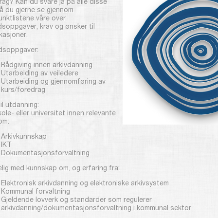
rag? Kan du svare ja på alle disse
må du gjerne se gjennom
unktlistene våre over
dsoppgaver, krav og ønsker til
ikasjoner.
dsoppgaver:
Rådgiving innen arkivdanning
Utarbeiding av veiledere
Utarbeiding og gjennomføring av
kurs/foredrag
il utdanning:
ole- eller universitet innen relevante
om:
Arkivkunnskap
IKT
Dokumentasjonsforvaltning
lig med kunnskap om, og erfaring fra:
Elektronisk arkivdanning og elektroniske arkivsystem
Kommunal forvaltning
Gjeldende lovverk og standarder som regulerer
arkivdanning/dokumentasjonsforvaltning i kommunal sektor