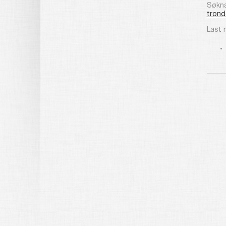
Søkna
trond
Last 