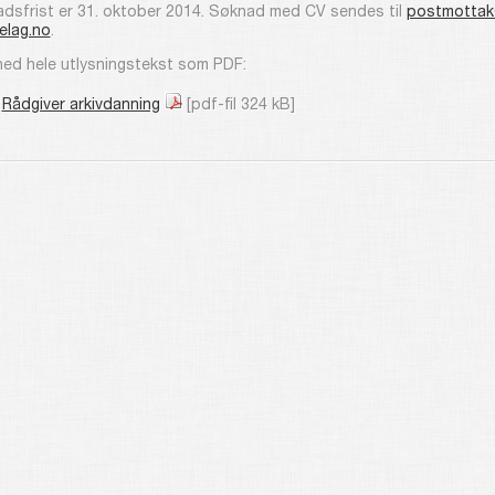
dsfrist er 31. oktober 2014. Søknad med CV sendes til
postmottak
elag.no
.
ned hele utlysningstekst som PDF:
Rådgiver arkivdanning
[pdf-fil 324 kB]