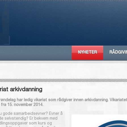
NYHETER
RÅDGIVI
riat arkivdanning
øndelag har ledig vikariat som rådgiver innen arkivdanning. Vikariatet 
r fra 15. november 2014.
u gode samarbeidsevner? Evner å
de selvstendig? Er bekvem med
dlingsoppgaver som kurs og