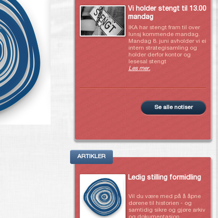
Vi holder stengt til 13.00
mandag
IKA har stengt fram til over
lunsj kommende mandag.
Mandag 8. juni avholder vi ei
intern strategisamling og
holder derfor kontor og
lesesal stengt
Les mer.
Se alle notiser
ARTIKLER
Ledig stilling formidling
Vil du være med på å åpne
dørene til historien - og
samtidig sikre og gjøre arkiv
og dokumentasjon