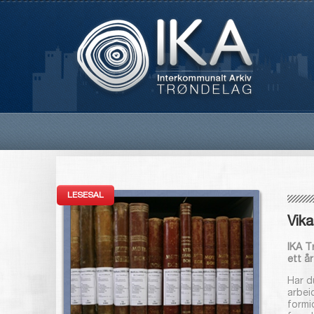
LESESAL
Vika
IKA Tr
ett å
Har d
arbei
formi