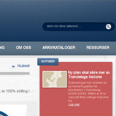
NG
OM OSS
ARKIVKATALOGER
RESSURSER
NOTISER
TILBAKE
Ny plan skal sikre mer av
Trøndelags historie
Fylkestinget har vedtatt en
ny bevaringsplan for
privatarkiv i Trøndelag
er 100% stilling i
(2026–2030). Målet er å ta
vare på flere viktige historier
fra
Les mer.