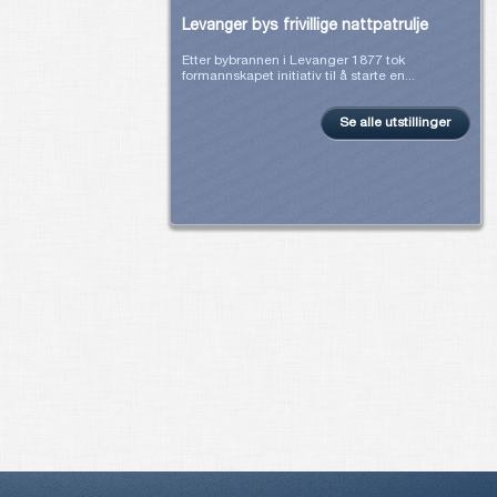
Levanger bys frivillige nattpatrulje
Etter bybrannen i Levanger 1877 tok
formannskapet initiativ til å starte en...
Se alle utstillinger