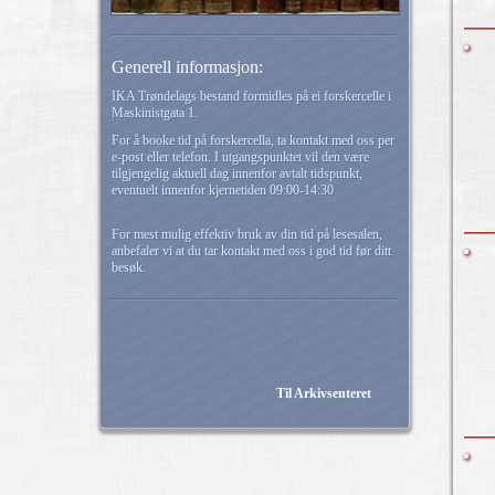
Generell informasjon:
IKA Trøndelags bestand formidles på ei forskercelle i
Maskinistgata 1.
For å booke tid på forskercella, ta kontakt med oss per
e-post eller telefon. I utgangspunktet vil den være
tilgjengelig aktuell dag innenfor avtalt tidspunkt,
eventuelt innenfor kjernetiden 09:00-14:30
For mest mulig effektiv bruk av din tid på lesesalen,
anbefaler vi at du tar kontakt med oss i god tid før ditt
besøk.
Til Arkivsenteret