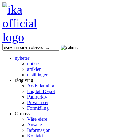
nyheter
notiser
artikler
utstillinger
rådgiving
Arkivdanning
Digitalt Depot
Papirarkiv
Privatarkiv
Formidling
Om oss
Våre eiere
Ansatte
Informasjon
Kontakt