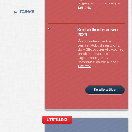
tilgjengelig for fremtidige
Les mer.
TILBAKE
Kontaktkonferansen
2026
Årets konferanse har
temaet Robust i en digital
tid – Slik bygger vi trygghet i
en digital hverdag.
Digitaliseringen av
kommunal sektor skaper
Les mer.
Se alle artikler
UTSTILLING