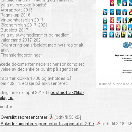
Godkjenning av innkalling og saksliste
Valg av protokollkomité
Årsrapport 2016
Regnskap 2016
Virksomhetsplan 2017
Økonomiplan 2017-2021
Budsjett 2017
Valg av styremedlemmer og medlem i
valgnemnd 2017-2021
Orientering om arbeidet med nytt regionalt
arkiv
Finansieringordninger
nkede dokumenter nederst her for komplett
ivelse av det enkelte punkt på agendaen.
 starter klokka 10.00 og avholdes på
om 402 i 4. etasje på arkivsenteret.
Klikk på bildet å s
ing innen 7. april 2017 til
postmottak@ika-
elag.no
.
enter:
Oversikt representanter
[pdf-fil 50 kB]
Saksdokumenter representantskapsmøtet 2017
[pdf-fil 2 182 k