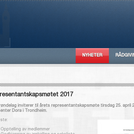
NYHETER
RÅDGIVI
resentantskapsmøtet 2017
røndelag inviterer til årets representantskapsmøte tirsdag 25. april
senter Dora i Trondheim.
ste:
Opptelling av medlemmer