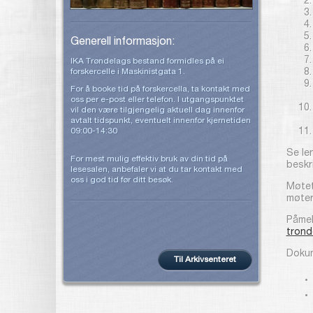
Generell informasjon:
IKA Trøndelags bestand formidles på ei
forskercelle i Maskinistgata 1.
For å booke tid på forskercella, ta kontakt med
oss per e-post eller telefon. I utgangspunktet
vil den være tilgjengelig aktuell dag innenfor
avtalt tidspunkt, eventuelt innenfor kjernetiden
09:00-14:30
Se le
For mest mulig effektiv bruk av din tid på
beskr
lesesalen, anbefaler vi at du tar kontakt med
oss i god tid før ditt besøk.
Møtet
møter
Påmeld
trond
Dokum
Til Arkivsenteret