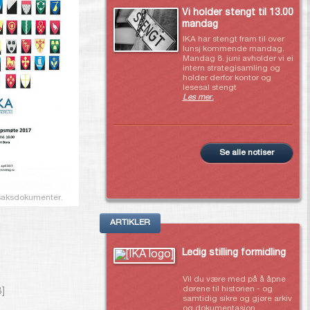
Vi holder stengt til 13.00
mandag
IKA har stengt fram til over
lunsj kommende mandag.
Mandag 8. juni avholder vi ei
intern strategisamling og
holder derfor kontor og
lesesal stengt
Les mer.
Se alle notiser
e saksdokumenter.
ARTIKLER
Ledig stilling formidling
Vil du være med på å åpne
dørene til historien - og
B]
samtidig sikre og gjøre arkiv
og dokumentasjon