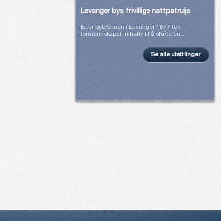
Levanger bys frivillige nattpatrulje
Etter bybrannen i Levanger 1877 tok
formannskapet initiativ til å starte en...
Se alle utstillinger