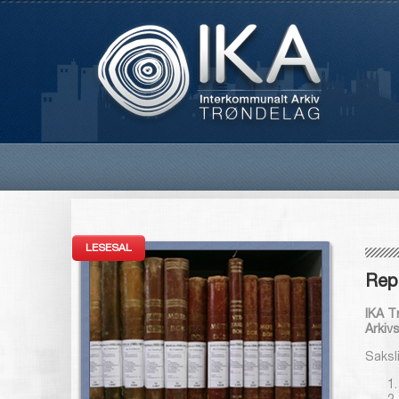
LESESAL
Rep
IKA T
Arkiv
Saksli