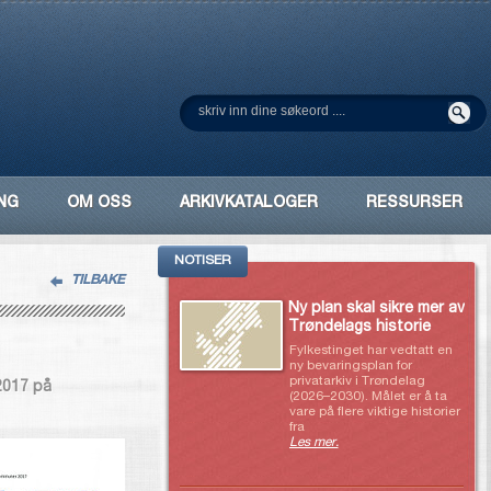
NG
OM OSS
ARKIVKATALOGER
RESSURSER
NOTISER
TILBAKE
Ny plan skal sikre mer av
Trøndelags historie
Fylkestinget har vedtatt en
ny bevaringsplan for
privatarkiv i Trøndelag
 2017 på
(2026–2030). Målet er å ta
vare på flere viktige historier
fra
Les mer.