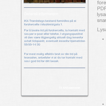
fore
PDF
Generell informasjon:
lysa
sna
IKA Trøndelags bestand formidles på ei
forskercelle i Maskinistgata 1.
Lys
For å booke tid på forskercella, ta kontakt med
oss per e-post eller telefon. I utgangspunktet
vil den være tilgjengelig aktuell dag innenfor
avtalt tidspunkt, eventuelt innenfor kjernetiden
09:00-14:30
For mest mulig effektiv bruk av din tid på
lesesalen, anbefaler vi at du tar kontakt med
oss i god tid før ditt besøk.
Til Arkivsenteret