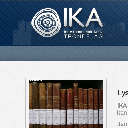
LESESAL
Ly
IKA
kan
Jam