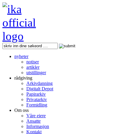
nyheter
notiser
artikler
utstillinger
rådgiving
Arkivdanning
Digitalt Depot
Papirarkiv
Privatarkiv
Formidling
Om oss
Våre eiere
Ansatte
Informasjon
Kontakt